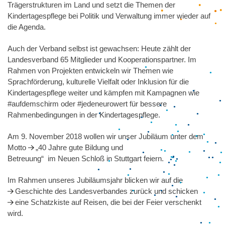
●
Trägerstrukturen im Land und setzt die Themen der
●
●
●
●
●
●
●
●
Kindertagespflege bei Politik und Verwaltung immer wieder auf
●
●
die Agenda.
●
●
●
●
Auch der Verband selbst ist gewachsen: Heute zählt der
●
●
Landesverband 65 Mitglieder und Kooperationspartner. Im
Rahmen von Projekten entwickeln wir Themen wie
Sprachförderung, kulturelle Vielfalt oder Inklusion für die
Kindertagespflege weiter und kämpfen mit Kampagnen wie
●
●
●
#aufdemschirm oder #jedeneurowert für bessere
●
●
●
Rahmenbedingungen in der Kindertagespflege.
●
●
●
●
●
●
Am 9. November 2018 wollen wir unser Jubiläum unter dem
●
●
●
Motto
„40 Jahre gute Bildung und
●
●
●
●
●
●
Betreuung“
im Neuen Schloß in Stuttgart feiern.
●
●
●
●
●
●
●
●
●
Im Rahmen unseres Jubiläumsjahr blicken wir auf die
●
●
●
●
●
●
●
●
●
●
●
●
●
●
●
●
Geschichte des Landesverbandes zurück
und schicken
●
●
●
●
●
●
●
eine Schatzkiste
auf Reisen, die bei der Feier verschenkt
●
●
●
●
●
●
wird.
●
●
●
●
●
●