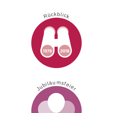
k
b
c
l
i
ü
c
R
k
m
u
ä
s
f
l
i
e
b
i
e
u
J
r