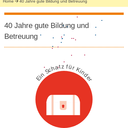
Home
40 Jahre gute Bildung und Betreuung
●
●
●
40 Jahre gute Bildung und
●
Betreuung
●
●
●
●
●
●
●
●
●
●
●
●
●
●
●
●
●
●
●
●
●
●
●
●
●
●
●
●
●
●
●
●
●
●
●
z
f
●
t
ü
a
r
●
h
●
●
●
K
c
●
S
i
n
n
d
●
●
i
e
E
r
●
●
●
●
●
●
●
●
●