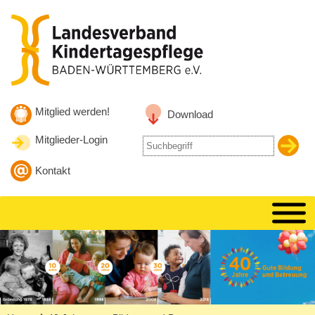
●
●
●
●
●
●
●
●
●
●
●
●
●
●
●
●
●
●
●
●
●
●
●
●
●
●
●
●
●
●
●
●
●
●
●
●
●
●
●
●
●
●
●
●
●
●
●
●
●
●
●
●
●
●
●
●
●
●
●
●
●
●
●
●
●
●
●
●
●
●
●
●
●
Zum Inhalt
Zur Hauptnavigation
Zur Suche springen
Mitglied werden!
Download
Mitglieder-Login
Suche
nach
Kontakt