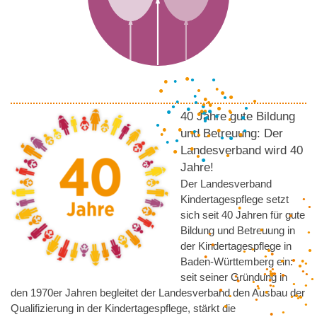
●
●
●
●
●
●
●
●
●
●
●
●
●
●
●
●
●
●
●
●
●
●
40 Jahre gute Bildung
●
●
●
●
●
●
●
●
●
●
●
●
●
●
●
und Betreuung: Der
●
●
●
●
●
Landesverband wird 40
●
●
●
●
●
●
●
●
●
●
●
Jahre!
●
●
●
●
Der Landesverband
●
●
●
Kindertagespflege setzt
●
sich seit 40 Jahren für gute
●
●
●
Bildung und Betreuung in
●
der Kindertagespflege in
●
●
Baden-Württemberg ein:
●
●
●
●
●
●
seit seiner Gründung in
●
●
●
●
●
●
●
den 1970er Jahren begleitet der Landesverband den Ausbau der
●
●
●
●
●
●
●
●
●
●
●
●
●
●
●
Qualifizierung in der Kindertagespflege, stärkt die
●
●
●
●
●
●
●
●