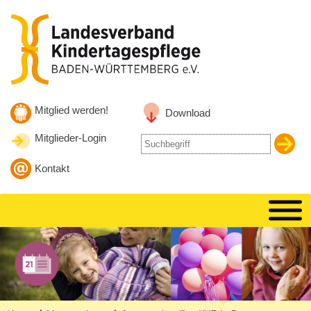
Zum Inhalt
Zur Hauptnavigation
Zur Suche springen
Mitglied werden!
Download
Mitglieder-Login
Suche
nach
Kontakt