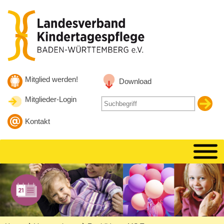
Zum Inhalt
Zur Hauptnavigation
Zur Suche springen
Mitglied werden!
Download
Mitglieder-Login
Suche
nach
Kontakt