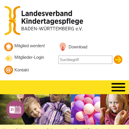
Zum Inhalt
Zur Hauptnavigation
Zur Suche springen
Mitglied werden!
Download
Mitglieder-Login
Suche
nach
Kontakt