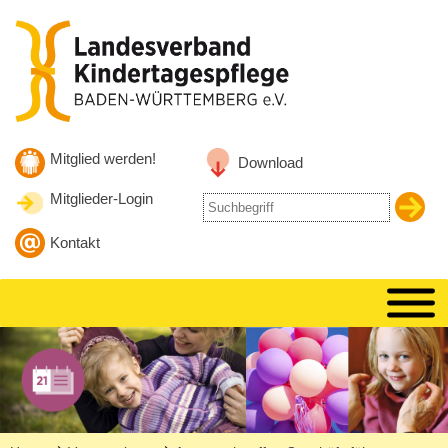
Zum Inhalt
Zur Hauptnavigation
Zur Suche springen
Mitglied werden!
Download
Mitglieder-Login
Suche
nach
Kontakt